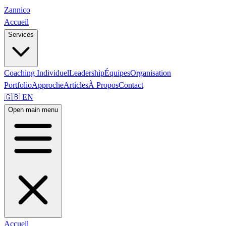
Zannico
Accueil
Services
Coaching Individuel
Leadership
Équipes
Organisation
Portfolio
Approche
Articles
À Propos
Contact
🇬🇧 EN
Open main menu
Accueil